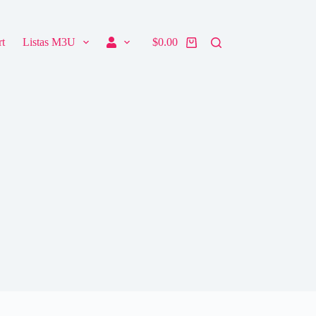
t
Listas M3U
$
0.00