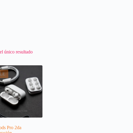
l único resultado
LE
ods Pro 2da
ración