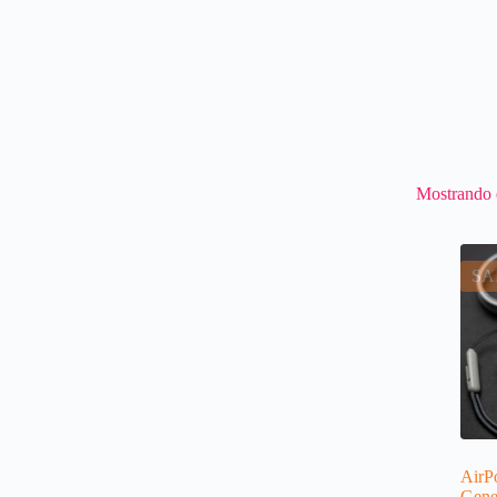
Mostrando e
SA
AirP
Gene